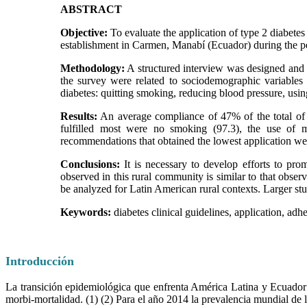
ABSTRACT
Objective:
To evaluate the application of type 2 diabetes 
establishment in Carmen, Manabí (Ecuador) during the p
Methodology:
A structured interview was designed and 
the survey were related to sociodemographic variables 
diabetes: quitting smoking, reducing blood pressure, usin
Results:
An average compliance of 47% of the total of 
fulfilled most were no smoking (97.3), the use of m
recommendations that obtained the lowest application wer
Conclusions:
It is necessary to develop efforts to pro
observed in this rural community is similar to that obse
be analyzed for Latin American rural contexts. Larger stud
Keywords:
diabetes clinical guidelines, application, adhe
Introducción
La transición epidemiológica que enfrenta América Latina y Ecuador 
morbi-mortalidad. (1) (2) Para el año 2014 la prevalencia mundial de 