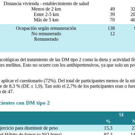
Distancia vivienda - establecimiento de salud
Menos de 2 km
49
32
Entre 2-5 km
39
20
Más de 5 km
70
46
Ocupación según remuneración
138
No remunerado
12
Remunerado
lógicas del tratamiento de las DM tipo 2 como la dieta y actividad físi
 mellitus. Esto no ocurre con los antihipertensivos, ya que solo un poc
aplicar el cuestionario (72%). Del total de participantes menos de la m
ue de 8,3 % (DE ± 1,9). Tan solo el 2,7% de los participantes eran o f
 de 47.
cientes con DM tipo 2
SI
%
jercicio para disminuir de peso
15,3
2
el Hábito de fumar (o NO fuma)
97,3
1