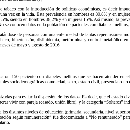
e tabaco con la introducción de políticas económicas, es decir imp
guna vez en la vida. Esta prevalencia en hombres es 80,8% y en mujere
1,5%, siendo en hombres 38,2% y en mujeres 15%. Así mismo, la prevale
 se conocen datos en la población de pacientes con diabetes mellitus, 
atándose de personas con una enfermedad de tantas repercusiones motiva
aco, hipertensión, dislipidemia, metformina y control metabólico en l
 meses de mayo y agosto de 2016.
iciparon 150 paciente con diabetes mellitus que se hacen atender en 
iables sociodemográficas como edad, sexo, estado civil, presencia o no d
adas para evitar la dispersión de los datos. Es decir, que el estado ci
ucrar vivir con pareja (casado, unión libre), y la categoría “Solteros” in
los distintos niveles de educación (primaria, secundaria, nivel superior)
cupación según remuneración” fue dicotomizada a “No remunerado” para in
lario.