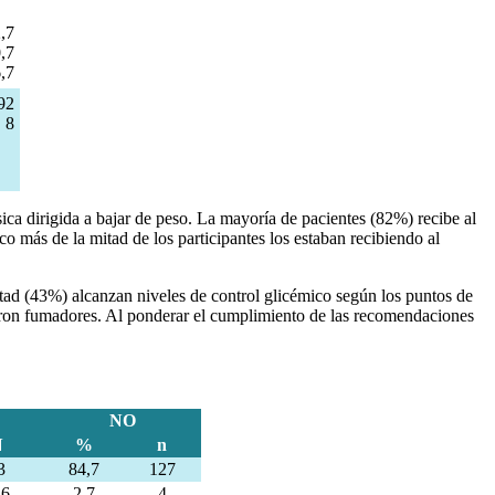
,7
,7
,7
92
8
ca dirigida a bajar de peso. La mayoría de pacientes (82%) recibe al
o más de la mitad de los participantes los estaban recibiendo al
itad (43%) alcanzan niveles de control glicémico según los puntos de
ueron fumadores. Al ponderar el cumplimiento de las recomendaciones
NO
N
%
n
3
84,7
127
46
2,7
4