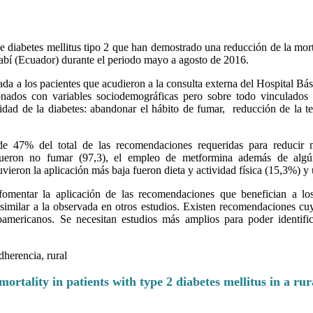
e diabetes mellitus tipo 2 que han demostrado una reducción de la mor
abí (Ecuador) durante el periodo mayo a agosto de 2016.
rada a los pacientes que acudieron a la consulta externa del Hospital 
onados con variables sociodemográficas pero sobre todo vinculados
ad de la diabetes: abandonar el hábito de fumar, reducción de la ten
47% del total de las recomendaciones requeridas para reducir mor
ueron no fumar (97,3), el empleo de metformina además de algú
ieron la aplicación más baja fueron dieta y actividad física (15,3%) y 
fomentar la aplicación de las recomendaciones que benefician a los
imilar a la observada en otros estudios. Existen recomendaciones cuy
noamericanos. Se necesitan estudios más amplios para poder identific
dherencia, rural
rtality in patients with type 2 diabetes mellitus in a ru