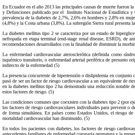
En Ecuador en el año 2013 las principales causas de muerte fueron l
y Defunciones publicado por el Instituto Nacional de Estadística 
prevalencia de la diabetes de 2,7%, 2,6% en hombres y 2,8% en mujere
(4,8%) y la Costa urbana (3,8%). La subregión Sierra rural presenta l
La diabetes mellitus tipo 2 se caracteriza por un estado de hipergli
nefropatía en etapa terminal (end-stage renal disease, ESRD), de amp
recomendaciones desarrollados con la finalidad de disminuir la morbi
La enfermedad cardiovascular aterosclerótica (definida como síndro
isquémico transitorio, o enfermedad arterial periférica de presunto ori
indirecto de la enfermedad (5)
La presencia concurrente de hipertensión o dislipidemia en conjunto co
pasó de ser un factor de riesgo cardiovascular a un equivalente de ries
en la diabetes mellitus tipo 2 ha demostrado una reducción notable 
estos factores de riesgo. (5)
Las condiciones comunes que coexisten con la diabetes tipo 2 (por eje
los factores de riesgo cardiovasculares individuales para prevenir o d
de forma simultánea. En países como Estados Unidos, el riesgo de 
mortalidad cardiovascular han disminuido. (5)
En todos los pacientes con diabetes, los factores de riesgo cardiova
antecedentes familiares de enfermedad coronaria prematura y la presen