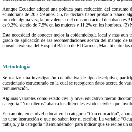
Aunque Ecuador adoptó una política para reducción del consumo d
ecuatoriana de 20 a 59 años, 55,1% declara haber probado tabaco al
fumado alguna vez, la prevalencia del consumo actual de tabaco es 3
es 9,3%, siendo de 7,5% en las mujeres y 11,2% en los hombres. (3) No
Esta necesidad de conocer mejor la epidemiología local y más aun tr
grado de aplicación de las recomendaciones acerca del manejo de tab
consulta externa del Hospital Básico de El Carmen, Manabí entre los
Metodología
Se realizó una investigación cuantitativa de tipo descriptivo, part
cuestionario estructurado en la cual se recogieron datos acerca de var
remuneración.
Algunas variables como estado civil y nivel educativo fueron dicotomiz
categoría “No solteros” abarca los diferentes estados civiles que invol
En cambio, en el nivel educativo la categoría “Con educación”, abarca 
no tiene instrucción o que no saben leer ni escribir. La variable “O
trabajo, y la categoría “Remunderado” para indicar que se recibe un sa