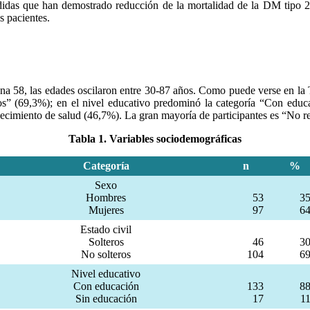
edidas que han demostrado reducción de la mortalidad de la DM tipo 2.
s pacientes.
na 58, las edades oscilaron entre 30-87 años. Como puede verse en la 
teros” (69,3%); en el nivel educativo predominó la categoría “Con e
ablecimiento de salud (46,7%). La gran mayoría de participantes es “No
Tabla 1. Variables sociodemográficas
Categoría
n
%
Sexo
Hombres
53
35
Mujeres
97
64
Estado civil
Solteros
46
30
No solteros
104
69
Nivel educativo
Con educación
133
88
Sin educación
17
11