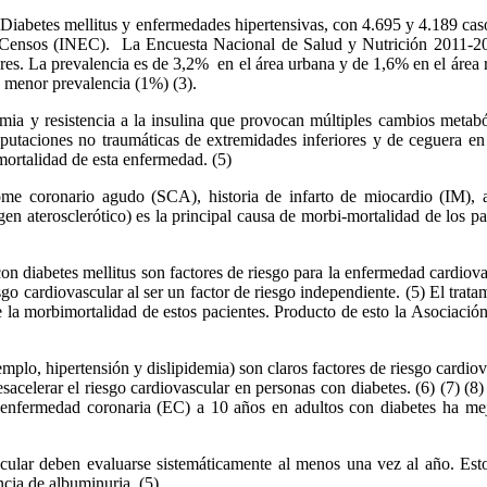
a Diabetes mellitus y enfermedades hipertensivas, con 4.695 y 4.189 ca
y Censos (INEC). La Encuesta Nacional de Salud y Nutrición 2011-201
s. La prevalencia es de 3,2% en el área urbana y de 1,6% en el área r
a menor prevalencia (1%) (3).
cemia y resistencia a la insulina que provocan múltiples cambios metabó
utaciones no traumáticas de extremidades inferiores y de ceguera en ad
mortalidad de esta enfermedad. (5)
me coronario agudo (SCA), historia de infarto de miocardio (IM), ang
gen aterosclerótico) es la principal causa de morbi-mortalidad de los pa
n diabetes mellitus son factores de riesgo para la enfermedad cardiovas
go cardiovascular al ser un factor de riesgo independiente. (5) El trata
de la morbimortalidad de estos pacientes. Producto de esto la Asocia
mplo, hipertensión y dislipidemia) son claros factores de riesgo cardio
esacelerar el riesgo cardiovascular en personas con diabetes. (6) (7) (8)
enfermedad coronaria (EC) a 10 años en adultos con diabetes ha mejo
scular deben evaluarse sistemáticamente al menos una vez al año. Esto
cia de albuminuria. (5)