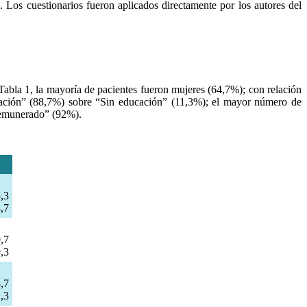
 Los cuestionarios fueron aplicados directamente por los autores del
Tabla 1, la mayoría de pacientes fueron mujeres (64,7%); con relación
ducación” (88,7%) sobre “Sin educación” (11,3%); el mayor número de
 remunerado” (92%).
,3
,7
,7
,3
,7
,3