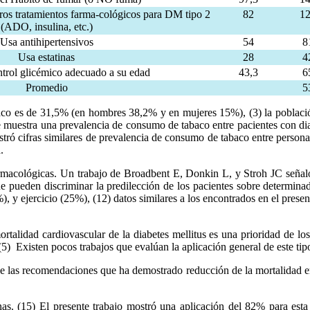
os tratamientos farma-cológicos para DM tipo 2
82
1
(ADO, insulina, etc.)
Usa antihipertensivos
54
8
Usa estatinas
28
4
trol glicémico adecuado a su edad
43,3
6
Promedio
5
aco es de 31,5% (en hombres 38,2% y en mujeres 15%), (3) la població
que muestra una prevalencia de consumo de tabaco entre pacientes con d
tró cifras similares de prevalencia de consumo de tabaco entre person
.
armacológicas. Un trabajo de Broadbent E, Donkin L, y Stroh JC señal
e pueden discriminar la predilección de los pacientes sobre determinad
 y ejercicio (25%), (12) datos similares a los encontrados en el present
rtalidad cardiovascular de la diabetes mellitus es una prioridad de los
. (5) Existen pocos trabajos que evalúan la aplicación general de este 
e las recomendaciones que ha demostrado reducción de la mortalidad en 
. (15) El presente trabajo mostró una aplicación del 82% para esta