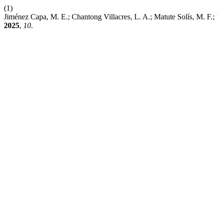
(1)
Jiménez Capa, M. E.; Chantong Villacres, L. A.; Matute Solís, M. F.
2025
,
10
.