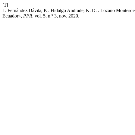
[1]
T. Fernández Dávila, P. . Hidalgo Andrade, K. D. . Lozano Montesde
Ecuador»,
PFR
, vol. 5, n.º 3, nov. 2020.