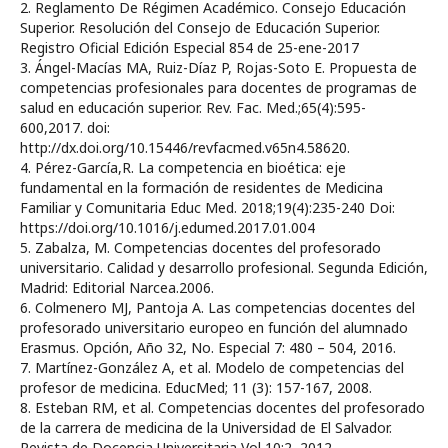
2. Reglamento De Régimen Académico. Consejo Educación
Superior. Resolución del Consejo de Educación Superior.
Registro Oficial Edición Especial 854 de 25-ene-2017
3. Ángel-Macías MA, Ruiz-Díaz P, Rojas-Soto E. Propuesta de
competencias profesionales para docentes de programas de
salud en educación superior. Rev. Fac. Med.;65(4):595-
600,2017. doi:
http://dx.doi.org/10.15446/revfacmed.v65n4.58620.
4. Pérez-García,R. La competencia en bioética: eje
fundamental en la formación de residentes de Medicina
Familiar y Comunitaria Educ Med. 2018;19(4):235-240 Doi:
https://doi.org/10.1016/j.edumed.2017.01.004
5. Zabalza, M. Competencias docentes del profesorado
universitario. Calidad y desarrollo profesional. Segunda Edición,
Madrid: Editorial Narcea.2006.
6. Colmenero MJ, Pantoja A. Las competencias docentes del
profesorado universitario europeo en función del alumnado
Erasmus. Opción, Año 32, No. Especial 7: 480 – 504, 2016.
7. Martínez-González A, et al. Modelo de competencias del
profesor de medicina. EducMed; 11 (3): 157-167, 2008.
8. Esteban RM, et al. Competencias docentes del profesorado
de la carrera de medicina de la Universidad de El Salvador.
Revista de Docencia Universitaria Vol 10:2, 2012.