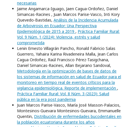
necesarias
Jaime Angamarca-Iguago, Jaen Cagua-Ordoñez, Daniel
Simancas-Racines , Juan Marcos Parise-Vasco, Inti Kory
Quevedo-Bastidas,
Análisis de la Incidencia Acumulada
de Arbovirosis en Ecuador: Una Perspectiva
Epidemiológica de 2015 a 2019
,
Práctica Familiar Rural:
Vol. 9 Núm. 1 (2024): Violencia, estrés y salud
comprometida
Lenin Ernesto Villagrán Pancho, Ronald Fabricio Salas
Guerrero, Yahaira Karina Rivadeneira Malla, Jean Carlos
Cagua Ordoñez, Raúl Francisco Pérez-Tasigchana,
Daniel Simancas-Racines, Allan Bejarano Sandoval,
Metodología en la optimización de bases de datos de
los sistemas de información en salud de Ecuador para el
monitoreo en tiempo real de eventos críticos para la
vigilancia epidemiológica. Reporte de implementación
,
Práctica Familiar Rural: Vol. 8 Núm. 3 (2023): Salud
pública en la era post pandemia
Juan Marcos Parise-Vasco, María José Masson-Palacios,
Montesinos-Guevara Montesinos-Guevara, Emmanuelle
Quentin,
Distribución de enfermedades bucodentales en
la población ecuatoriana durante los años