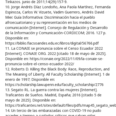
Tinkazos. junio de 2011;14(29):157-9.
10. Jorge Andrés Díaz Londoño, Ana Paola Martínez, Fernanda
Espinoza, Carlos W. Vizuete, Vadim Guerrero, Andrés David
Mier. Guía Informativa: Discriminación hacia el pueblo
afroecuatoriano y su representación en los medios de
comunicación [Internet]. Consejo de Regulación y Desarrollo
de la Información y Comunicación-CORDICOM; 2016. 127 p.
Disponible en:
https://biblio.flacsoandes.edu.ec/libros/digital/56766.pdf
11. La CONAIE se pronuncia sobre el Censo Ecuador 2022
[Internet]. CONAIE ORG. 2022 [citado 18 de mayo de 2025].
Disponible en: https://conaie.org/2022/11/09/la-conaie-se-
pronuncia-sobre-el-censo-ecuador-2022/
12. Roberts D. Killing the Black Body: Race, Reproduction, and
The Meaning of Liberty. All Faculty Scholarship [Internet]. 1 de
enero de 1997; Disponible en:
https://scholarship.law.upenn.edu/faculty_scholarship/2776
13. Segato RL. La guerra contra las mujeres [Internet].
Traficantes de Sueños. Madrid, España; 2016 [citado 5 de
mayo de 2025]. Disponible en:
https://traficantes.net/sites/default/files/pdfs/map45_segato_web
14. Un tercio de las embarazadas con COVID-19 no pudo
acceder a tiempo a cuidados críticos que salvan vidas