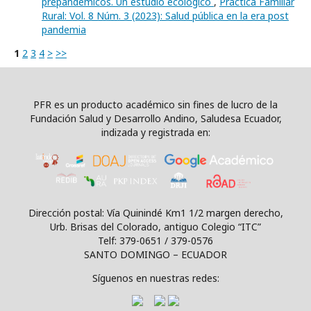
prepandémicos. Un estudio ecológico
,
Práctica Familiar
Rural: Vol. 8 Núm. 3 (2023): Salud pública en la era post
pandemia
1
2
3
4
>
>>
PFR es un producto académico sin fines de lucro de la
Fundación Salud y Desarrollo Andino, Saludesa Ecuador,
indizada y registrada en:
Dirección postal: Vía Quinindé Km1 1/2 margen derecho,
Urb. Brisas del Colorado, antiguo Colegio “ITC”
Telf: 379-0651 / 379-0576
SANTO DOMINGO – ECUADOR
Síguenos en nuestras redes: