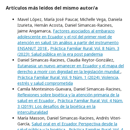
Artículos más leídos del mismo autor/a
Mavel López, María José Paucar, Michelle Vega, Daniela
Izurieta, Hernán Acosta, Daniel Simancas-Racines,
Jaime Angamarca,
Factores asociados al embarazo
adolescente en Ecuador y el rol del primer nivel de
atención en salud: Un análisis a partir del instrumento
ENSANUT 2018
,
Práctica Familiar Rural: Vol. 8 Núm. 3
(2023): Salud pública en la era post pandemia
Daniel Simancas-Racines, Claudia Reytor-González,
Eutanasia: un nuevo amanecer en Ecuador y el mapa del
derecho a morir con dignidad en la legislación mundial
,
Práctica Familiar Rural: Vol. 9 Núm. 1 (2024): Violencia,
estrés y salud comprometida
Camila Montesinos-Guevara, Daniel Simancas-Racines,
Reflexiones sobre bioética y la atención primaria de la
salud en el Ecuador
,
Práctica Familiar Rural: Vol. 4 Núm.
3 (2019): Los desafíos de la bioética en la
interculturalidad
María Masson, Daniel Simancas-Racines, Andrés Viteri-
García,
Salud oral en el Ecuador. Perspectiva desde la
salud pública y la bioética
,
Práctica Familiar Rural: Vol. 4