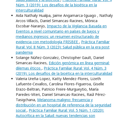
Núm. 3 (2019): Los desafíos de la bioética en la
interculturalidad
Aida Nathaly Hualpa, Jaime Angamarca-Iguago , Nathaly
Arcos-Villacís, Daniel Simancas-Racines, Mónica
Escobar-Naranjo,
Impacto de la Vigilancia Basada en
Eventos a nivel comunitario en países de bajos y
medianos ingresos: un resumen estructurado de
evidencia con metodología FRISBEE
,
Práctica Familiar
Rural: Vol. 8 Núm. 3 (2023): Salud pública en la era post
pandemia
Solange Núñez-Gonzalez, Christopher Gault, Daniel
Simancas-Racines,
Edición genómica en línea germinal:
dilemas éticos
,
Práctica Familiar Rural: Vol. 4 Núm. 3
(2019): Los desafíos de la bioética en la interculturalidad
Valeria Ureña-Lopez, Katty Mendez-Flores, Lizeth
Lafuente-Cevallos, Carolina Flores-Figueroa, Giselle
Erazo-Beltran, Patricio Freire-Murgueytio, María
Paredes-Viteri, Daniel Simancas-Racines, Raúl Pérez-
Tasigchana,
Melanoma maligno: frecuencia y
distribución en un hospital de referencia de la seguridad
social
,
Práctica Familiar Rural: Vol. 5 Núm. 1 (2020):
Autocrítica en la Salud: nuevas tendencias son