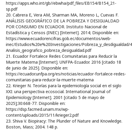
https://apps.who.int/gb//ebwha/pdf_files/EB154/B154_21-
sp.pdf
20. Cabrera E, Vera AM, Sharman MA, Moreno L, Cuevas F.
ANÁLISIS GEOGRÁFICO DE LA POBREZA Y DESIGUALDAD
POR CONSUMO EN ECUADOR. Instituto Nacional de
Estadística y Censos (INEC) [Internet]. 2014; Disponible en:
https://www.ecuadorencifras.gob.ec/documentos/web-
inec/Estudios%20e%20Investigaciones/Pobreza_y_desdigualdad/4
Analisis_geografico_pobreza_desigualdad.pdf
21. Ecuador Fortalece Redes Comunitarias para Reducir la
Muerte Materna [Internet]. UNFPA-Ecuador. 2016 [citado 18
de junio de 2025]. Disponible en:
https://ecuador.unfpa.org/es/noticias/ecuador-fortalece-redes-
comunitarias-para-reducir-la-muerte-materna
22. Krieger N. Teorías para la epidemiología social en el siglo
XXI: una perspectiva ecosocial. International Journal of
Epidemiology [Internet]. 2001 [citado 5 de mayo de
2025];30:668-77. Disponible en:
https://dsp.facmed.unam.mx/wp-
content/uploads/2015/11/krieger2.pdf
23. Shiva V. Biopiracy: The Plunder of Nature and Knowledge.
Boston, Mass; 2004. 148 p.