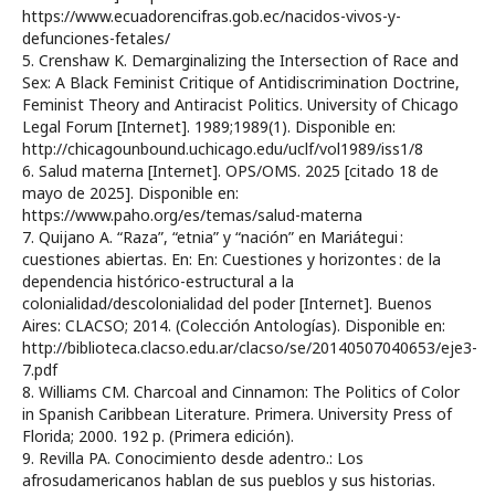
https://www.ecuadorencifras.gob.ec/nacidos-vivos-y-
defunciones-fetales/
5. Crenshaw K. Demarginalizing the Intersection of Race and
Sex: A Black Feminist Critique of Antidiscrimination Doctrine,
Feminist Theory and Antiracist Politics. University of Chicago
Legal Forum [Internet]. 1989;1989(1). Disponible en:
http://chicagounbound.uchicago.edu/uclf/vol1989/iss1/8
6. Salud materna [Internet]. OPS/OMS. 2025 [citado 18 de
mayo de 2025]. Disponible en:
https://www.paho.org/es/temas/salud-materna
7. Quijano A. “Raza”, “etnia” y “nación” en Mariátegui :
cuestiones abiertas. En: En: Cuestiones y horizontes : de la
dependencia histórico-estructural a la
colonialidad/descolonialidad del poder [Internet]. Buenos
Aires: CLACSO; 2014. (Colección Antologías). Disponible en:
http://biblioteca.clacso.edu.ar/clacso/se/20140507040653/eje3-
7.pdf
8. Williams CM. Charcoal and Cinnamon: The Politics of Color
in Spanish Caribbean Literature. Primera. University Press of
Florida; 2000. 192 p. (Primera edición).
9. Revilla PA. Conocimiento desde adentro.: Los
afrosudamericanos hablan de sus pueblos y sus historias.