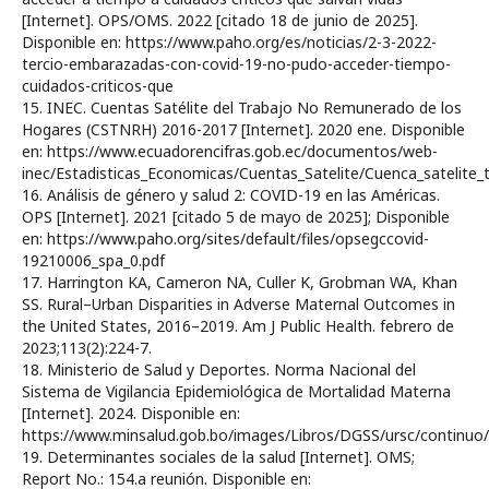
[Internet]. OPS/OMS. 2022 [citado 18 de junio de 2025].
Disponible en: https://www.paho.org/es/noticias/2-3-2022-
tercio-embarazadas-con-covid-19-no-pudo-acceder-tiempo-
cuidados-criticos-que
15. INEC. Cuentas Satélite del Trabajo No Remunerado de los
Hogares (CSTNRH) 2016-2017 [Internet]. 2020 ene. Disponible
en: https://www.ecuadorencifras.gob.ec/documentos/web-
inec/Estadisticas_Economicas/Cuentas_Satelite/Cuenca_satelit
16. Análisis de género y salud 2: COVID-19 en las Américas.
OPS [Internet]. 2021 [citado 5 de mayo de 2025]; Disponible
en: https://www.paho.org/sites/default/files/opsegccovid-
19210006_spa_0.pdf
17. Harrington KA, Cameron NA, Culler K, Grobman WA, Khan
SS. Rural–Urban Disparities in Adverse Maternal Outcomes in
the United States, 2016–2019. Am J Public Health. febrero de
2023;113(2):224-7.
18. Ministerio de Salud y Deportes. Norma Nacional del
Sistema de Vigilancia Epidemiológica de Mortalidad Materna
[Internet]. 2024. Disponible en:
https://www.minsalud.gob.bo/images/Libros/DGSS/ursc/conti
19. Determinantes sociales de la salud [Internet]. OMS;
Report No.: 154.a reunión. Disponible en: