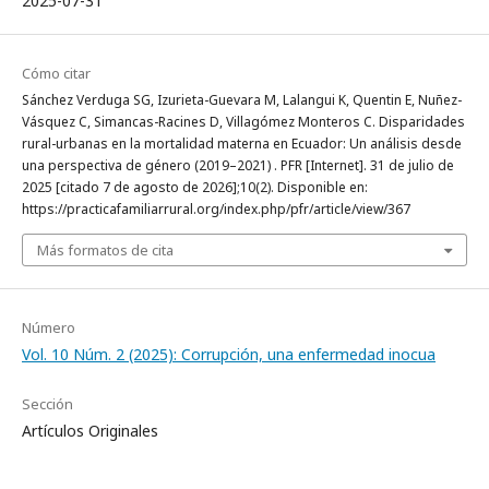
2025-07-31
Cómo citar
Sánchez Verduga SG, Izurieta-Guevara M, Lalangui K, Quentin E, Nuñez-
Vásquez C, Simancas-Racines D, Villagómez Monteros C. Disparidades
rural-urbanas en la mortalidad materna en Ecuador: Un análisis desde
una perspectiva de género (2019–2021) . PFR [Internet]. 31 de julio de
2025 [citado 7 de agosto de 2026];10(2). Disponible en:
https://practicafamiliarrural.org/index.php/pfr/article/view/367
Más formatos de cita
Número
Vol. 10 Núm. 2 (2025): Corrupción, una enfermedad inocua
Sección
Artículos Originales